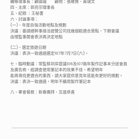
輔導理事長：顧國瓏 顧問：張維賢、黃瑞文
四、主席：郭亮宗理事長
五、紀錄:：王秘書
六、討論事項：
(一)、年度自強活動地點及規劃
決議：委請總幹事接洽遊覽公司找幾個較適合景點，下期會議
由理監事開會表決再決定地點
(二)、選定旅遊日期
決議：表決一致通過選定107年7月7日(六)。
七、臨時動議：常監蔡圳岸提議106及107兩年製作記事本分送會員
及廣告商，經調查使用筆記本的效果不佳，希望明年
能再尋找更適合的東西、請大家提供意見年底能有更好的規劃。
決議：表決一致通過，明年不續用製作筆記本
八、畢會餐敘：新春團拜、互道恭喜