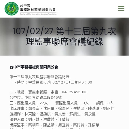
107/02/27 第十三屆第九次
理監事聯席會議紀錄
台中市事務器械商業同業公會
第十三屆第九次理監事聯席會議紀錄
一、時間：中華民國107年02月27日(三)PM6︰00
二、地點：寶麗金餐廳 電話：04-22425333
台中市北屯區崇德路二段345號
三、應出席人員：22人 實際出席人員：19人 請假：3人
出席理事：郭亮宗、沈阿華、徐為民、侯柏溫、陳基澄、劉正仁
游錫輝、林東隆、溫鈞棋、黃文宏、蘇讚生、黃永豐、
請假人員：劉正雄、洪啟哲、江致毅
出席監事：蔡圳岸、陳益麟、周宜賢、蔡尚賢、孫信榮