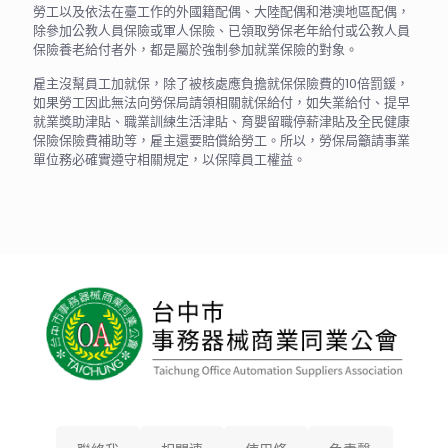
勞工以及依法在臺工作的外國籍配偶、大陸配偶和港澳地區配偶，
除參加公教人員保險或軍人保險、已領取勞保老年給付或公教人員
保險養老給付者外，都是屬於強制參加就業保險的對象。
雇主沒幫員工加就保，除了被核處應負擔就保保險費的10倍罰鍰，
如果勞工因此無法向勞保局請領相關就保給付，如失業給付、提早
就業獎助津貼、職業訓練生活津貼、育嬰留職停薪津貼及全民健康
保險保險費補助等，雇主還要賠償給勞工。所以，勞保局籲請事業
單位務必確實遵守相關規定，以保障員工權益。