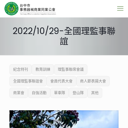
2022/10/29-全國理監事聯
誼
紀念特刊
教育訓練
理監事聯席會議
全國理監事聯誼會
會員代表大會
商人節表揚大會
商業會
自強活動
單車隊
登山隊
其他