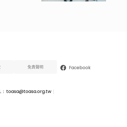
款
免責聲明
Facebook
L：
toasa@toasa.org.tw
｜