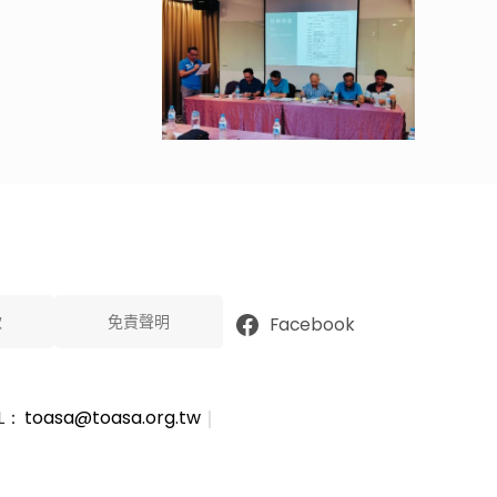
款
免責聲明
Facebook
L：
toasa@toasa.org.tw
｜